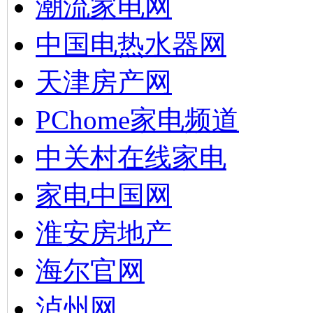
潮流家电网
中国电热水器网
天津房产网
PChome家电频道
中关村在线家电
家电中国网
淮安房地产
海尔官网
泸州网