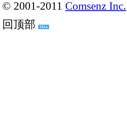
© 2001-2011
Comsenz Inc.
回顶部
51La