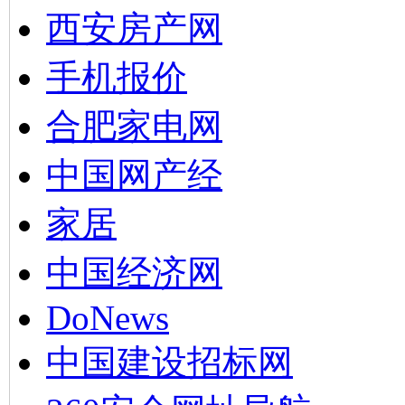
西安房产网
手机报价
合肥家电网
中国网产经
家居
中国经济网
DoNews
中国建设招标网