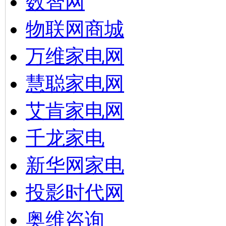
数智网
物联网商城
万维家电网
慧聪家电网
艾肯家电网
千龙家电
新华网家电
投影时代网
奥维咨询