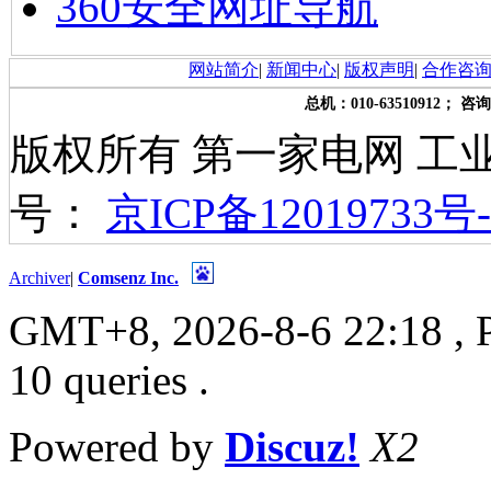
360安全网址导航
网站简介
|
新闻中心
|
版权声明
|
合作咨
总机：010-63510912； 咨询
版权所有 第一家电网 工
号：
京ICP备12019733号-
Archiver
|
Comsenz Inc.
GMT+8, 2026-8-6 22:18
, 
10 queries .
Powered by
Discuz!
X2